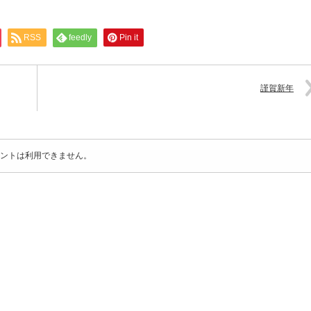
RSS
feedly
Pin it
謹賀新年
ントは利用できません。