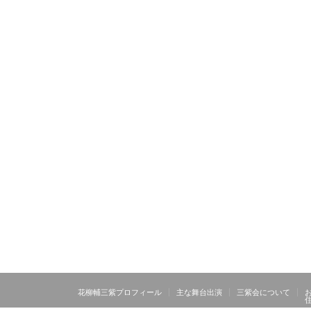
花柳輔三紫プロフィール
主な舞台出演
三紫会について