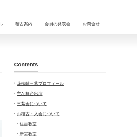
ル
稽古案内
会員の発表会
お問合せ
Contents
花柳輔三紫プロフィール
主な舞台出演
三紫会について
お稽古・入会について
住吉教室
新宮教室