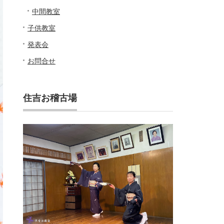
中間教室
子供教室
発表会
お問合せ
住吉お稽古場