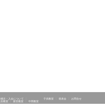
お稽古・入会について
子供教室
発表会
お問合せ
住吉教室
新宮教室
中間教室